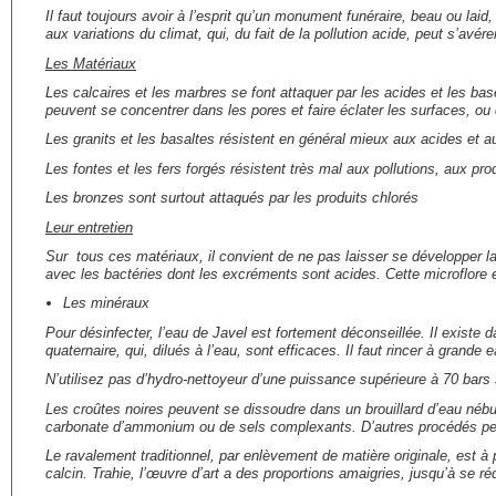
Il faut toujours avoir à l’esprit qu’un monument funéraire, beau ou laid,
aux variations du climat, qui, du fait de la pollution acide, peut s’avérer
Les Matériaux
Les calcaires et les marbres se font attaquer par les acides et les bas
peuvent se concentrer dans les pores et faire éclater les surfaces, ou 
Les granits et les basaltes résistent en général mieux aux acides et a
Les fontes et les fers forgés résistent très mal aux pollutions, aux pr
Les bronzes sont surtout attaqués par les produits chlorés
Leur entretien
Sur tous ces matériaux, il convient de ne pas laisser se développer 
avec les bactéries dont les excréments sont acides. Cette microflore et
Les minéraux
Pour désinfecter, l’eau de Javel est fortement déconseillée. Il exi
quaternaire, qui, dilués à l’eau, sont efficaces. Il faut rincer à grande 
N’utilisez pas d’hydro-nettoyeur d’une puissance supérieure à 70 bars 
Les croûtes noires peuvent se dissoudre dans un brouillard d’eau néb
carbonate d’ammonium ou de sels complexants. D’autres procédés peuv
Le ravalement traditionnel, par enlèvement de matière originale, est à pro
calcin. Trahie, l’œuvre d’art a des proportions amaigries, jusqu’à se r