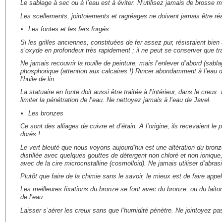
Le sablage à sec ou à l’eau est à éviter. N’utilisez jamais de brosse m
Les scellements, jointoiements et ragréages ne doivent jamais être réa
Les fontes et les fers forgés
Si les grilles anciennes, constituées de fer assez pur, résistaient bien
s’oxyde en profondeur très rapidement ; il ne peut se conserver que tra
Ne jamais recouvrir la rouille de peinture, mais l’enlever d’abord (sab
phosphorique (attention aux calcaires !) Rincer abondamment à l’eau d
l’huile de lin.
La statuaire en fonte doit aussi être traitée à l’intérieur, dans le cre
limiter la pénétration de l’eau. Ne nettoyez jamais à l’eau de Javel.
Les bronzes
Ce sont des alliages de cuivre et d’étain. A l’origine, ils recevaient l
dorés !
Le vert bleuté que nous voyons aujourd’hui est une altération du bronz
distillée avec quelques gouttes de détergent non chloré et non ioniqu
avec de la cire microcristalline (cosmolloid). Ne jamais utiliser d’abrasi
Plutôt que faire de la chimie sans le savoir, le mieux est de faire app
Les meilleures fixations du bronze se font avec du bronze ou du laiton
de l’eau.
Laisser s’aérer les creux sans que l’humidité pénètre. Ne jointoyez pa