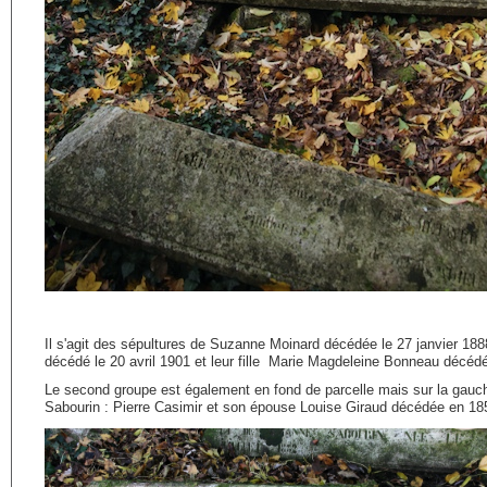
Il s'agit des sépultures de Suzanne Moinard décédée le 27 janvier 1
décédé le 20 avril 1901 et leur fille Marie Magdeleine Bonneau décédée
Le second groupe est également en fond de parcelle mais sur la gauche :
Sabourin : Pierre Casimir et son épouse Louise Giraud décédée en 185