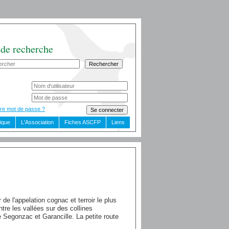
 de recherche
re mot de passe ?
dique
L'Association
Fiches ASCFP
Liens
e l'appelation cognac et terroir le plus
e les vallées sur des collines
 Segonzac et Garancille. La petite route