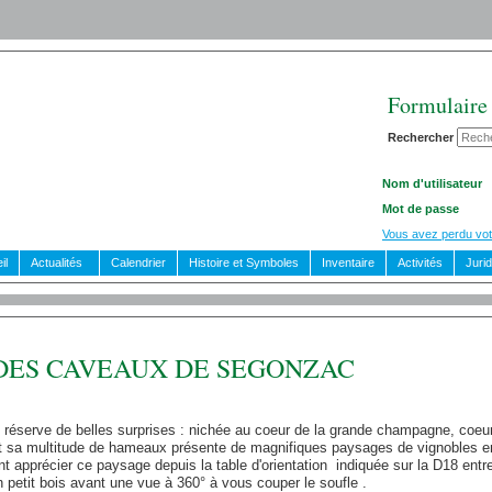
Formulaire
Rechercher
Nom d'utilisateur
Mot de passe
Vous avez perdu vot
il
Actualités
Calendrier
Histoire et Symboles
Inventaire
Activités
Juri
DES CAVEAUX DE SEGONZAC
réserve de belles surprises : nichée au coeur de la grande champagne, coeur d
 sa multitude de hameaux présente de magnifiques paysages de vignobles entr
 apprécier ce paysage depuis la table d'orientation indiquée sur la D18 entre
n petit bois avant une vue à 360° à vous couper le soufle .