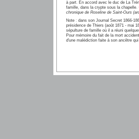
à part. En accord avec le duc de La Trémoï
famille, dans la crypte sous la chapelle.
chronique de Roseline de Saint-Ours (ar
Note : dans son Journal Secret 1866-188
présidence de Thiers (août 1871 - mai 18
sépulture de famille où il a réuni quelqu
Pour mémoire du fait de la mort accident
d'une malédiction faite à son ancêtre qu