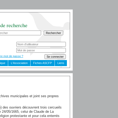
 de recherche
re mot de passe ?
dique
L'Association
Fiches ASCFP
Liens
chives municipales et joint ses propres
) des ouvriers découvrent trois cercueils
e 24/05/1665, celui de Claude de La
ligion protestante et pour cela enterrés