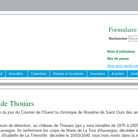
Formulaire
Rechercher
Nom d'utilisateur
Mot de passe
Vous avez perdu vot
il
Actualités
Calendrier
Histoire et Symboles
Inventaire
Activités
Juri
 de Thouars
 du jour du Courrier de l'Ouest la chronique de Roseline de Saint Ours des ar
aison de détention, au château de Thouars (qui y sera installée de 1870 à 1925
uvergne. Ils renferment les corps de Marie de La Tour d'Auvergne, décédée l
 d'Isabelle de La Trémoïlle décédée le 10/03/1640, tous trois morts dans la re