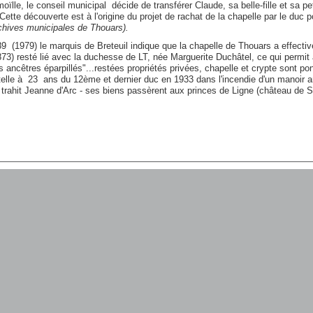
lle, le conseil municipal décide de transférer Claude, sa belle-fille et sa petit
 Cette découverte est à l'origine du projet de rachat de la chapelle par le duc 
chives municipales de Thouars).
9 (1979) le marquis de Breteuil indique que la chapelle de Thouars a effecti
73) resté lié avec la duchesse de LT, née Marguerite Duchâtel, ce qui permit à
es ancêtres éparpillés"...restées propriétés privées, chapelle et crypte sont p
elle à 23 ans du 12ème et dernier duc en 1933 dans l'incendie d'un manoir angl
i trahit Jeanne d'Arc - ses biens passèrent aux princes de Ligne (château de S