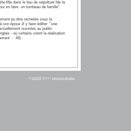
e-fille dans le lieu de sépulture fde la
pour en faire un tombeau de famille" .
vement pu être rachetée sous la
 son époux d' y faire édifier "une
onctuellement ouvertes au public.
ais - où certains virent la réalisation
errant - 49).
©
ASCFP
2014
|
mentions légales